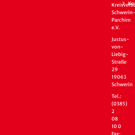
Ko
Kreisverb
Schwerin
Parchim
e.V.
Justus-
von-
Liebig-
Straße
29
19063
Schwerin
Tel.:
(0385)
2
08
10 0
Fax: