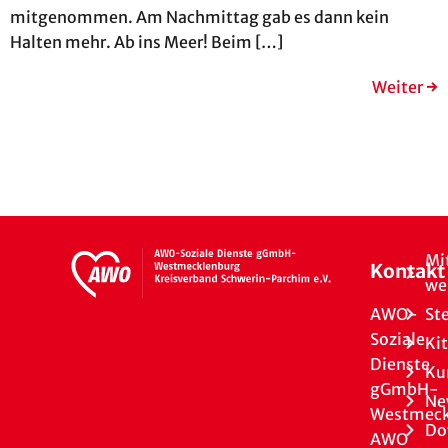
mitgenommen. Am Nachmittag gab es dann kein
Halten mehr. Ab ins Meer! Beim […]
Weiter
→
Mi
Kontakt
we
AWO-
St
Soziale
Ki
Dienste
Ku
gGmbH-
Ne
Westmeck
Do
AWO