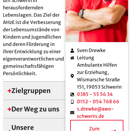
um Schwerin in
herausfordernden
Lebenslagen. Das Ziel der
AHzE ist die Verbesserung
der Lebensumstände von
Kindern und Jugendlichen
und deren Förderung in
Sven Drewke
ihrer Entwicklung zu einer
Leitung
eigenverantwortlichen und
Ambulante Hilfen
gemeinschaftsfähigen
zur Erziehung,
Persönlichkeit.
Wismarsche Straße
151, 19053 Schwerin
Zielgruppen
0385 - 55 56 34
0152 - 054 768 66
Der Weg zu uns
s.drewke@awo-
schwerin.de
Unsere
Zum