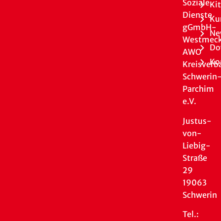
Soziale
Ki
Dienste
Ku
gGmbH-
Ne
Westmeck
Do
AWO
Ko
Kreisverb
Schwerin
Parchim
e.V.
Justus-
von-
Liebig-
Straße
29
19063
Schwerin
Tel.: