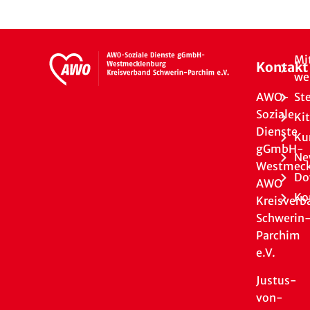
Mi
Kontakt
we
AWO-
St
Soziale
Ki
Dienste
Ku
gGmbH-
Ne
Westmeck
Do
AWO
Ko
Kreisverb
Schwerin
Parchim
e.V.
Justus-
von-