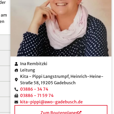
der
e am
ten
Ina Rembitzki
Leitung
Kita - Pippi Langstrumpf, Heinrich-Heine-
Straße 58, 19205 Gadebusch
03886 - 34 74
03886 - 71 59 74
kita-pippi@awo-gadebusch.de
Zum Routenplaner