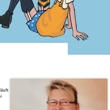
läuft
i