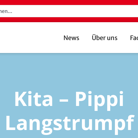
News
Über uns
Fa
Kita – Pippi
Langstrumpf