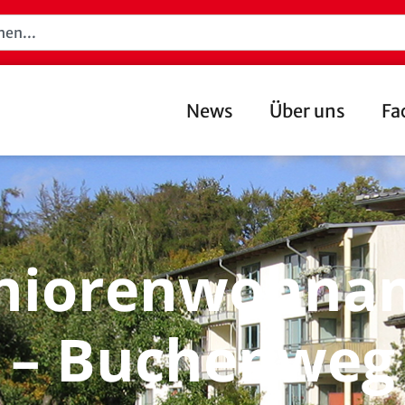
News
Über uns
Fa
niorenwohnan
– Buchenweg