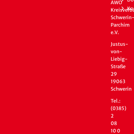
AWO
Ko
Kreisverb
Schwerin
Parchim
e.V.
Justus-
von-
Liebig-
Straße
29
19063
Schwerin
Tel.:
(0385)
2
08
10 0