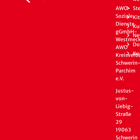
AWO-
St
Soziale
Ki
Dienste
Ku
gGmbH-
Ne
Westmeck
Do
AWO
Ko
Kreisverb
Schwerin
Parchim
e.V.
Justus-
von-
Liebig-
Straße
29
19063
Schwerin