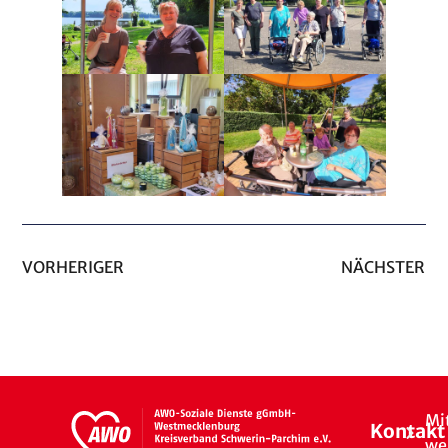
VORHERIGER
NÄCHSTER
Mi
Kontakt
we