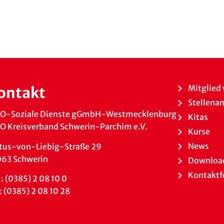
Mitglied
ontakt
Stellena
O-Soziale Dienste gGmbH-Westmecklenburg
Kitas
 Kreisverband Schwerin-Parchim e.V.
Kurse
News
tus-von-Liebig-Straße 29
063 Schwerin
Downloa
Kontaktf
.: (0385) 2 08 10 0
: (0385) 2 08 10 28