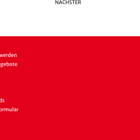
NÄCHSTER
 werden
ngebote
ds
ormular