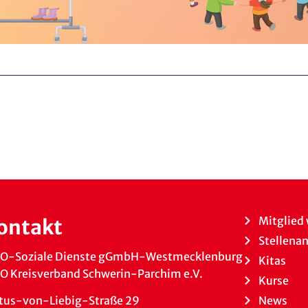
Mitglied
ontakt
Stellena
O-Soziale Dienste gGmbH-Westmecklenburg
Kitas
 Kreisverband Schwerin-Parchim e.V.
Kurse
News
tus-von-Liebig-Straße 29