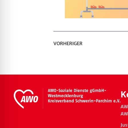
VORHERIGER
K
AW
AWO
Jus