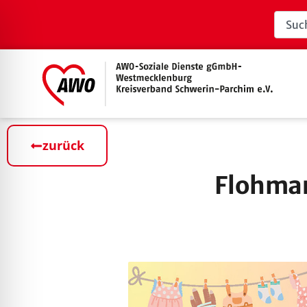
zurück
Flohmar