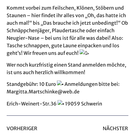
Kommt vorbei zum Feilschen, Klönen, Stöbern und
Staunen – hier findet ihr alles von „Oh, das hatte ich
auch mal!“ bis „Das brauche ich jetzt unbedingt!“ Ob
Schnäppchenjäger, Plaudertasche oder einfach
Neugier-Nase – bei uns ist für alle was dabei! Also:
Tasche schnappen, gute Laune einpacken und los
geht’s! Wir freuen uns auf euch!
Wer noch kurzfristig einen Stand anmelden möchte,
ist uns auch herzlich willkommen!
Standgebühr: 10 Euro
Anmeldungen bitte bei:
Margitta.Martschinke@web.de
Erich-Weinert-Str.36
19059 Schwerin
VORHERIGER
NÄCHSTER