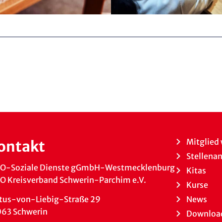
Mitglied
ontakt
Stellena
O-Soziale Dienste gGmbH-Westmecklenburg
Kitas
 Kreisverband Schwerin-Parchim e.V.
Kurse
News
tus-von-Liebig-Straße 29
063 Schwerin
Downloa