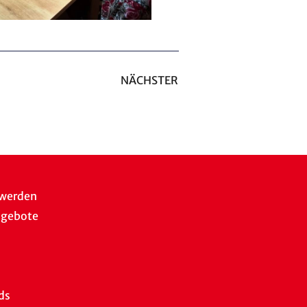
NÄCHSTER
 werden
ngebote
ds