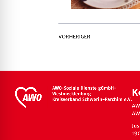
VORHERIGER
K
AW
AWO
Jus
19