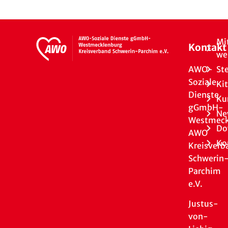
Mi
Kontakt
we
AWO-
St
Soziale
Ki
Dienste
Ku
gGmbH-
Ne
Westmeck
Do
AWO
Ko
Kreisverb
Schwerin
Parchim
e.V.
Justus-
von-