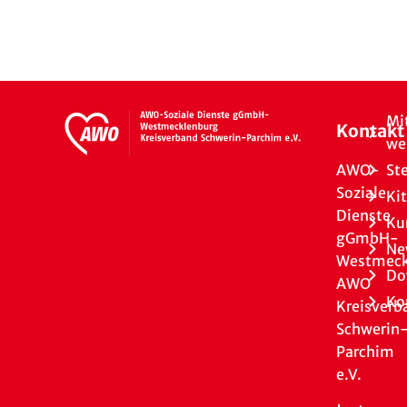
Mi
Kontakt
we
AWO-
St
Soziale
Ki
Dienste
Ku
gGmbH-
Ne
Westmeck
Do
AWO
Ko
Kreisverb
Schwerin
Parchim
e.V.