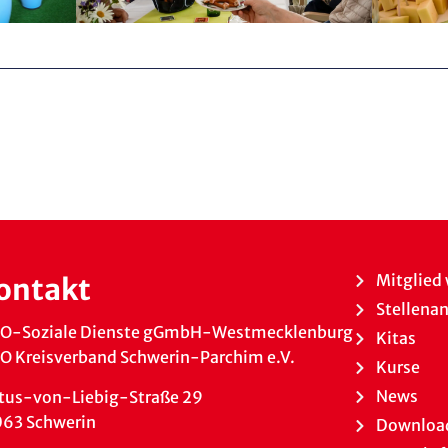
Mitglied
ontakt
Stellena
O-Soziale Dienste gGmbH-Westmecklenburg
Kitas
 Kreisverband Schwerin-Parchim e.V.
Kurse
News
tus-von-Liebig-Straße 29
063 Schwerin
Downloa