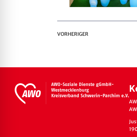
VORHERIGER
K
AW
AWO
Jus
19