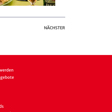
NÄCHSTER
 werden
ngebote
ds