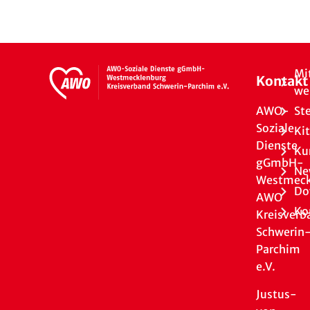
Mi
Kontakt
we
AWO-
St
Soziale
Ki
Dienste
Ku
gGmbH-
Ne
Westmeck
Do
AWO
Ko
Kreisverb
Schwerin
Parchim
e.V.
Justus-