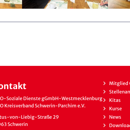
Mitglied
ontakt
Stellena
O-Soziale Dienste gGmbH-Westmecklenburg
Kitas
 Kreisverband Schwerin-Parchim e.V.
Kurse
News
tus-von-Liebig-Straße 29
063 Schwerin
Downloa