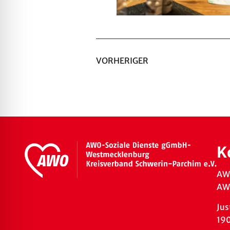
VORHERIGER
K
AW
AWO
Jus
19