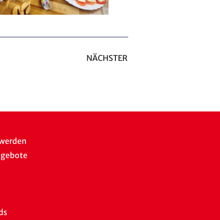
NÄCHSTER
 werden
ngebote
ds