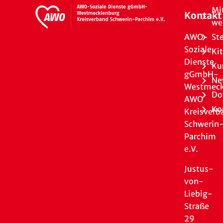
Mi
Kontakt
we
AWO-
St
Soziale
Ki
Dienste
Ku
gGmbH-
Ne
Westmeck
Do
AWO
Ko
Kreisverb
Schwerin
Parchim
e.V.
Justus-
von-
Liebig-
Straße
29