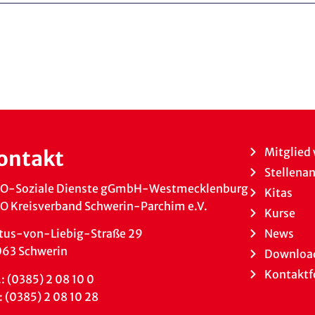
Mitglied
ontakt
Stellena
O-Soziale Dienste gGmbH-Westmecklenburg
Kitas
 Kreisverband Schwerin-Parchim e.V.
Kurse
News
tus-von-Liebig-Straße 29
063 Schwerin
Downloa
Kontaktf
.: (0385) 2 08 10 0
: (0385) 2 08 10 28