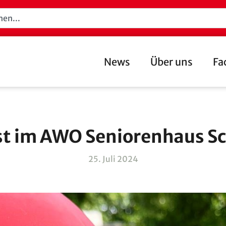
News
Über uns
Fa
t im AWO Seniorenhaus Sc
25. Juli 2024