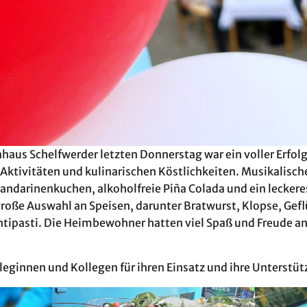
us Schelfwerder letzten Donnerstag war ein voller Erfolg
ktivitäten und kulinarischen Köstlichkeiten. Musikalische
ndarinenkuchen, alkoholfreie Piña Colada und ein lecker
roße Auswahl an Speisen, darunter Bratwurst, Klopse, Gefl
tipasti. Die Heimbewohner hatten viel Spaß und Freude a
leginnen und Kollegen für ihren Einsatz und ihre Unterstü