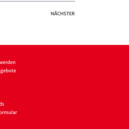
NÄCHSTER
 werden
ngebote
ds
ormular