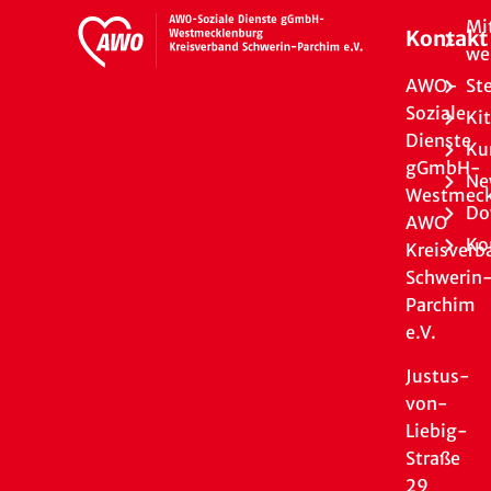
Mi
Kontakt
we
AWO-
St
Soziale
Ki
Dienste
Ku
gGmbH-
Ne
Westmeck
Do
AWO
Ko
Kreisverb
Schwerin
Parchim
e.V.
Justus-
von-
Liebig-
Straße
29