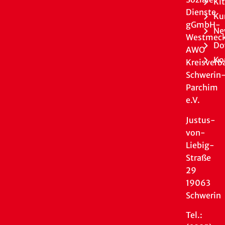
Ki
Dienste
Ku
gGmbH-
Ne
Westmeck
Do
AWO
Ko
Kreisverb
Schwerin
Parchim
e.V.
Justus-
von-
Liebig-
Straße
29
19063
Schwerin
Tel.: