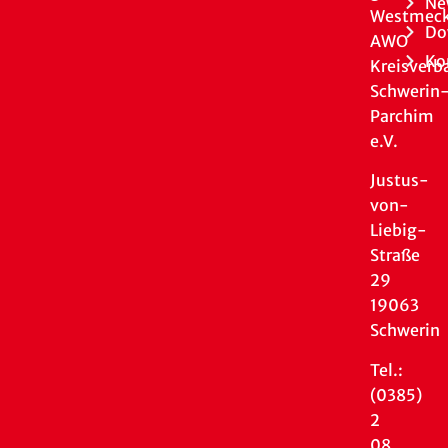
Ne
Westmeck
Do
AWO
Ko
Kreisverb
Schwerin
Parchim
e.V.
Justus-
von-
Liebig-
Straße
29
19063
Schwerin
Tel.:
(0385)
2
08