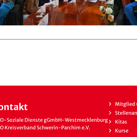
Mitglied
ontakt
Stellena
O-Soziale Dienste gGmbH-Westmecklenburg
Kitas
 Kreisverband Schwerin-Parchim e.V.
Kurse