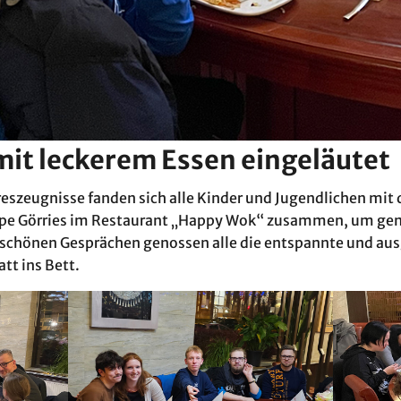
mit leckerem Essen eingeläutet
hreszeugnisse fanden sich alle Kinder und Jugendlichen mit
pe Görries im Restaurant „Happy Wok“ zusammen, um ge
 schönen Gesprächen genossen alle die entspannte und au
tt ins Bett.