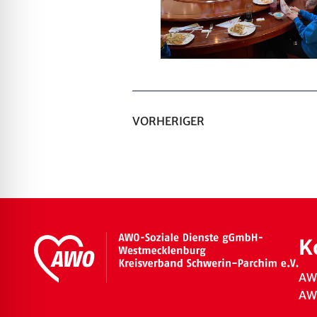
VORHERIGER
K
AW
AWO