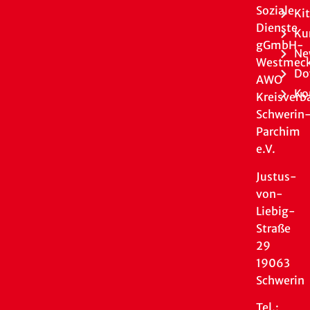
Soziale
Ki
Dienste
Ku
gGmbH-
Ne
Westmeck
Do
AWO
Ko
Kreisverb
Schwerin
Parchim
e.V.
Justus-
von-
Liebig-
Straße
29
19063
Schwerin
Tel.: