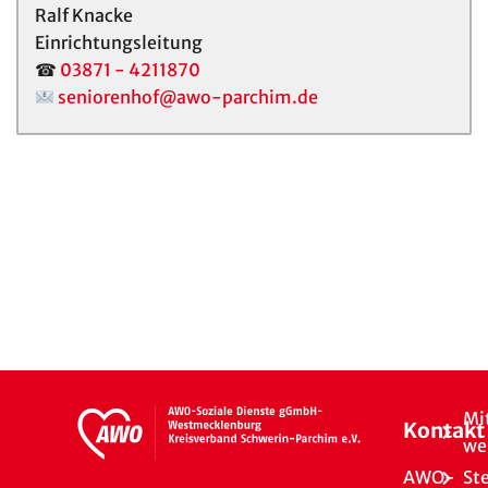
Ralf Knacke
Einrichtungsleitung
☎
03871 - 4211870
seniorenhof@awo-parchim.de
Mi
Kontakt
we
AWO-
St