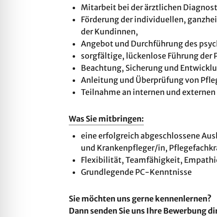
Mit­ar­beit bei der ärzt­li­chen Di­ag­nos­
För­de­rung der in­di­vi­du­el­len, ganz­h
der Kun­din­nen,
An­ge­bot und Durch­füh­rung des psy­cho
sorg­fäl­ti­ge, lü­cken­lo­se Füh­rung der 
Be­ach­tung, Si­che­rung und Ent­wick­lung
An­lei­tung und Über­prü­fung von Pfle­ge
Teil­nah­me an in­ter­nen und ex­ter­nen
Was Sie mitbringen:
eine erfolgreich abgeschlossene Au
und Krankenpfleger/in, Pflegefachk
Flexibilität, Teamfähigkeit, Empath
Grundlegende PC-Kenntnisse
Sie möchten uns
gerne kennenlernen?
Dann senden Sie uns Ihre Bewerbung di