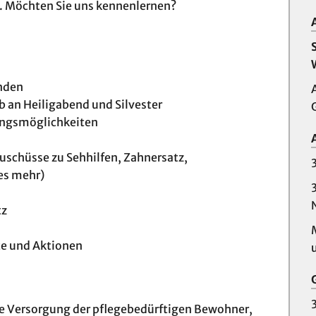
l. Möchten Sie uns kennenlernen?
unden
b an Heiligabend und Silvester
ungsmöglichkeiten
uschüsse zu Sehhilfen, Zahnersatz,
es mehr)
tz
te und Aktionen
 Ver­sor­gung der pfle­ge­be­dürf­ti­gen Be­woh­ner,