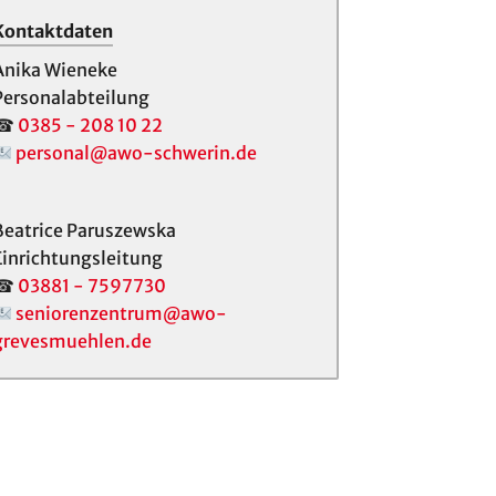
Kontaktdaten
Anika Wieneke
Personalabteilung
☎
0385 - 208 10 22
personal@awo-schwerin.de
Beatrice Paruszewska
Einrichtungsleitung
☎
03881 - 7597730
seniorenzentrum@awo-
grevesmuehlen.de