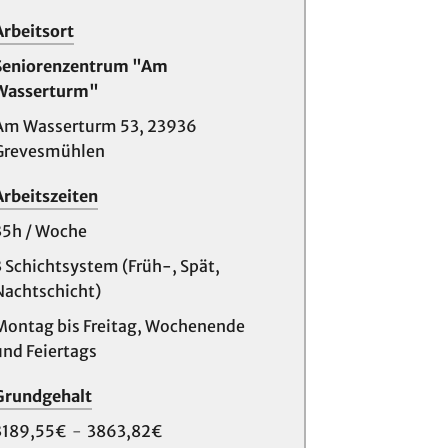
Arbeitsort
Seniorenzentrum "Am
Wasserturm"
Am Wasserturm 53, 23936
Grevesmühlen
Arbeitszeiten
35h / Woche
3 Schichtsystem (Früh-, Spät,
Nachtschicht)
Montag bis Freitag, Wochenende
und Feiertags
Grundgehalt
3189,55€
-
3863,82€