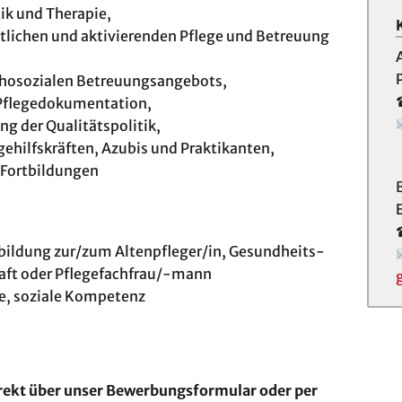
tik und The­ra­pie,
eit­li­chen und ak­ti­vie­ren­den Pfle­ge und Be­treu­ung
­so­zi­a­len Be­treu­ungs­an­ge­bots,
Pfle­ge­do­ku­men­ta­tion,
 der Qua­li­täts­po­li­tik,
­hilfs­kräf­ten, Azu­bis und Prak­ti­kan­ten,
 Fort­bil­dun­gen
sbildung zur/zum Altenpfleger/in, Gesundheits-
raft oder Pflegefachfrau/-mann
ie, soziale Kompetenz
rekt über unser Bewerbungsformular oder per