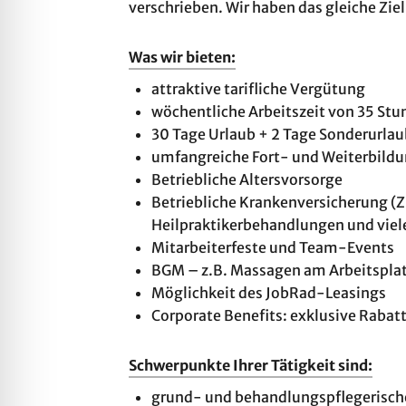
verschrieben. Wir haben das gleiche Zie
Was wir bieten:
attraktive tarifliche Vergütung
wöchentliche Arbeitszeit von 35 St
30 Tage Urlaub + 2 Tage Sonderurlau
umfangreiche Fort- und Weiterbild
Betriebliche Altersvorsorge
Betriebliche Krankenversicherung (Z
Heilpraktikerbehandlungen und viel
Mitarbeiterfeste und Team-Events
BGM – z.B. Massagen am Arbeitspla
Möglichkeit des JobRad-Leasings
Corporate Benefits: exklusive Rabat
Schwerpunkte Ihrer Tätigkeit sind:
grund- und be­hand­lungs­pfle­ge­ri­sche