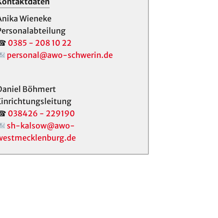
Kontaktdaten
Anika Wieneke
Personalabteilung
☎
0385 - 208 10 22
personal@awo-schwerin.de
Daniel Böhmert
Einrichtungsleitung
☎
038426 - 229190
sh-kalsow@awo-
westmecklenburg.de