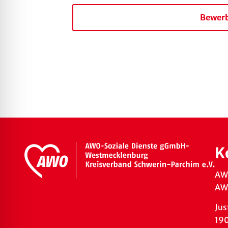
Bewerb
K
AW
AWO
Jus
19