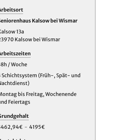
Arbeitsort
Seniorenhaus Kalsow bei Wismar
Kalsow 13a
23970 Kalsow bei Wismar
Arbeitszeiten
38h / Woche
3 Schichtsystem (Früh-, Spät- und
Nachtdienst)
Montag bis Freitag, Wochenende
und Feiertags
Grundgehalt
3462,94€
-
4195€