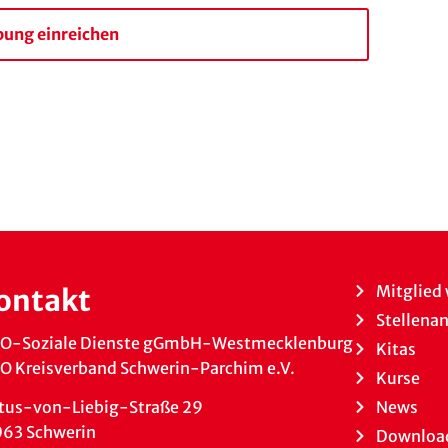
ung einreichen
Mitglied
ontakt
Stellena
O-Soziale Dienste gGmbH-Westmecklenburg
Kitas
 Kreisverband Schwerin-Parchim e.V.
Kurse
News
tus-von-Liebig-Straße 29
063 Schwerin
Downloa