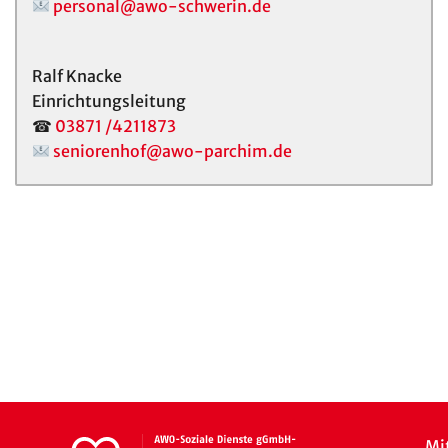
personal@awo-schwerin.de
Ralf Knacke
Einrichtungsleitung
☎
03871 /4211873
seniorenhof@awo-parchim.de
Mi