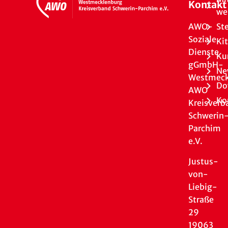
Kontakt
we
AWO-
St
Soziale
Ki
Dienste
Ku
gGmbH-
Ne
Westmeck
Do
AWO
Ko
Kreisverb
Schwerin
Parchim
e.V.
Justus-
von-
Liebig-
Straße
29
19063