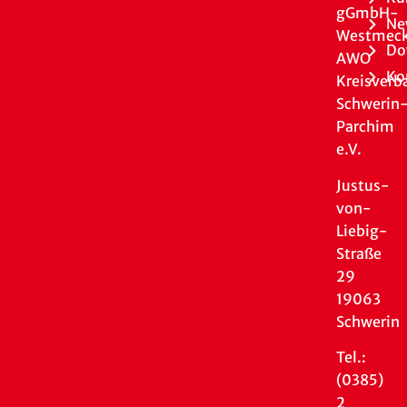
gGmbH-
Ne
Westmeck
Do
AWO
Ko
Kreisverb
Schwerin
Parchim
e.V.
Justus-
von-
Liebig-
Straße
29
19063
Schwerin
Tel.:
(0385)
2