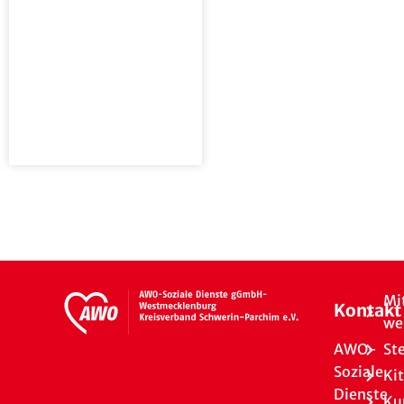
Mi
Kontakt
we
AWO-
St
Soziale
Ki
Dienste
Ku